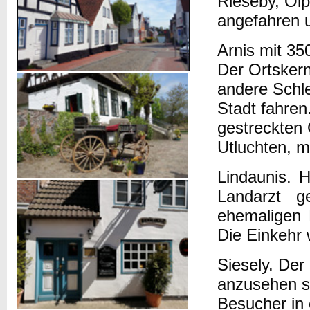
Rieseby, Olp
angefahren u
Arnis mit 35
Der Ortskern 
andere Schle
Stadt fahren
gestreckten 
Utluchten, 
Lindaunis. 
Landarzt g
ehemaligen 
Die Einkehr
Siesely. Der
anzusehen si
Besucher in 