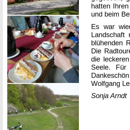
hatten Ihre
und beim Be
Es war wied
Landschaft 
blühenden R
Die Radtoure
die leckere
Seele. Für 
Dankeschön
Wolfgang Lei
Sonja Arndt