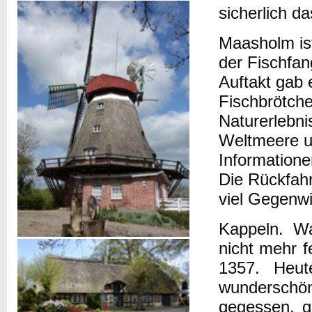
sicherlich d
Maasholm ist
der Fischfan
Auftakt gab 
Fischbrötch
Naturerlebni
Weltmeere un
Information
Die Rückfahr
viel Gegenwi
Kappeln. Wa
nicht mehr f
1357. Heut
wunderschö
gegessen, g