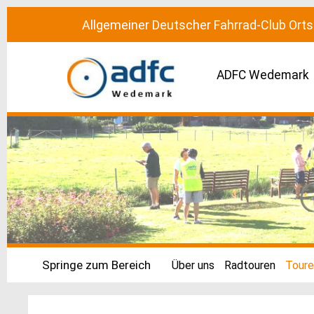
Allgemeiner Deutscher Fahrrad-Club Or
ADFC Wedemark
Springe zum Bereich
Über uns
Radtouren
Toure