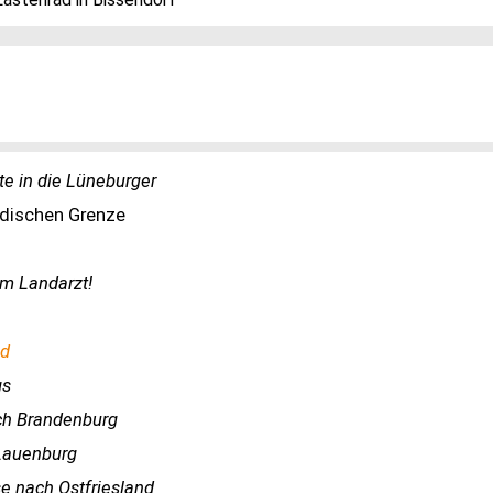
te in die Lüneburger
ndischen Grenze
m Landarzt!
nd
gs
rch Brandenburg
Lauenburg
e nach Ostfriesland