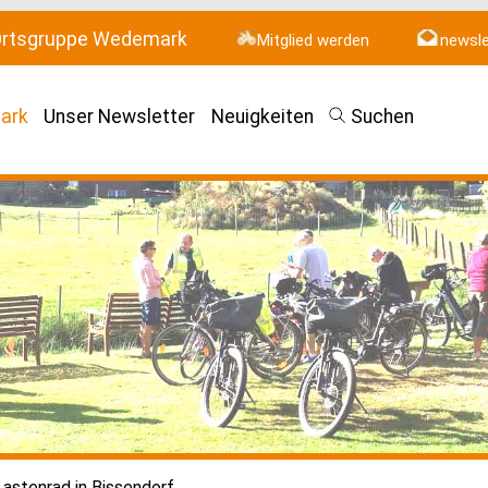
 Ortsgruppe Wedemark
Mitglied werden
newsle
ark
Unser Newsletter
Neuigkeiten
Suchen
Lastenrad in Bissendorf