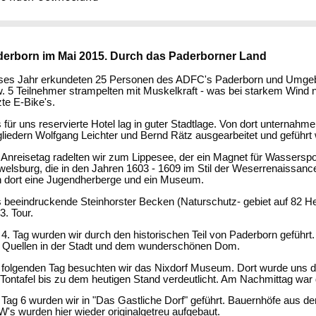
erborn im Mai 2015. Durch das Paderborner Land
ses Jahr erkundeten 25 Personen des ADFC's Paderborn und Umgebung
. 5 Teilnehmer strampelten mit Muskelkraft - was bei starkem Wind n
zte E-Bike's.
 für uns reservierte Hotel lag in guter Stadtlage. Von dort unternahme
gliedern Wolfgang Leichter und Bernd Rätz ausgearbeitet und geführt
Anreisetag radelten wir zum Lippesee, der ein Magnet für Wasserspor
elsburg, die in den Jahren 1603 - 1609 im Stil der Weserrenaissance
h dort eine Jugendherberge und ein Museum.
 beeindruckende Steinhorster Becken (Naturschutz- gebiet auf 82 He
3. Tour.
4. Tag wurden wir durch den historischen Teil von Paderborn geführt
 Quellen in der Stadt und dem wunderschönen Dom.
folgenden Tag besuchten wir das Nixdorf Museum. Dort wurde uns d
 Tontafel bis zu dem heutigen Stand verdeutlicht. Am Nachmittag war d
Tag 6 wurden wir in "Das Gastliche Dorf" geführt. Bauernhöfe aus de
's wurden hier wieder originalgetreu aufgebaut.