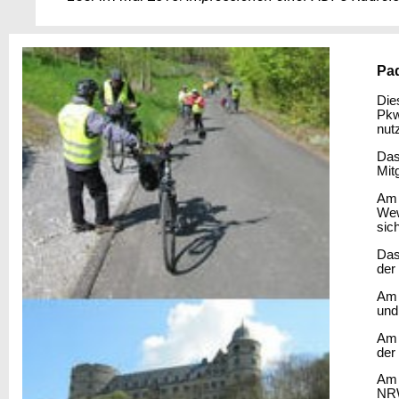
Pad
Die
Pkw
nut
Das
Mit
Am 
Wew
sic
Das
der 
Am 
und
Am 
der
Am 
NRW