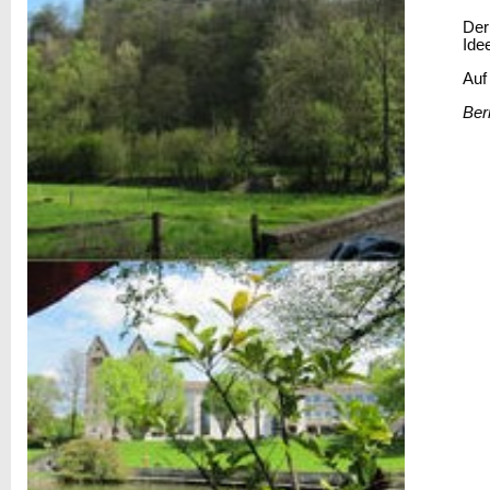
Der
Ide
Auf
Ber